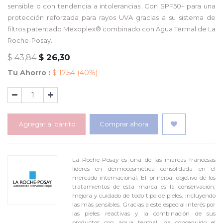
sensible o con tendencia a intolerancias. Con SPF50+ para una
protección reforzada para rayos UVA gracias a su sistema de
filtros patentado Mexoplex® combinado con Agua Termal de La
Roche-Posay.
$
26,30
$
43,84
Tu Ahorro :
$
17.54
(40%)
Agregar al carrito
Comprar ahora
La Roche-Posay es una de las marcas francesas
líderes en dermocosmética consolidada en el
mercado internacional. El principal objetivo de los
tratamientos de esta marca es la conservación,
mejora y cuidado de todo tipo de pieles, incluyendo
las más sensibles. Gracias a este especial interés por
las pieles reactivas y la combinación de sus
productos con agua termal, ha conseguido el