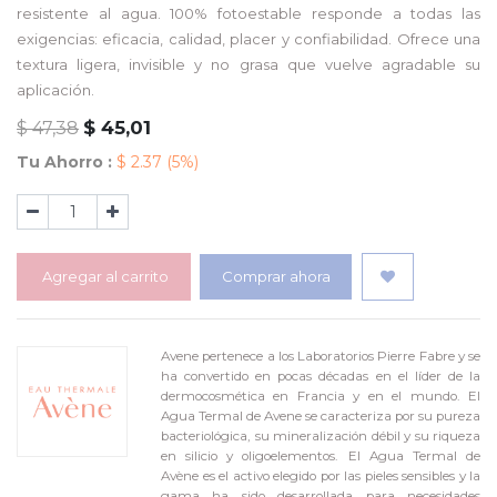
resistente al agua. 100% fotoestable responde a todas las
exigencias: eficacia, calidad, placer y confiabilidad. Ofrece una
textura ligera, invisible y no grasa que vuelve agradable su
aplicación.
$
45,01
$
47,38
Tu Ahorro :
$
2.37
(5%)
Agregar al carrito
Comprar ahora
Avene pertenece a los Laboratorios Pierre Fabre y se
ha convertido en pocas décadas en el líder de la
dermocosmética en Francia y en el mundo. El
Agua Termal de Avene se caracteriza por su pureza
bacteriológica, su mineralización débil y su riqueza
en silicio y oligoelementos. El Agua Termal de
Avène es el activo elegido por las pieles sensibles y la
gama ha sido desarrollada para necesidades