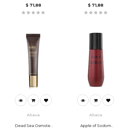
$
71,88
$
71,88
Ahava
Ahava
Dead Sea Osmoter
Apple of Sodom