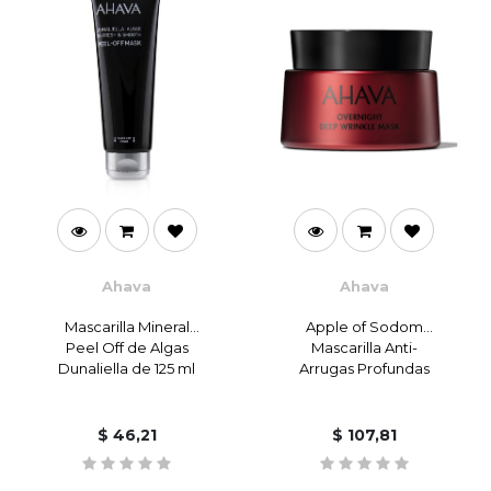
Ahava
Ahava
Mascarilla Mineral
Apple of Sodom
Peel Off de Algas
Mascarilla Anti-
Dunaliella de 125 ml
Arrugas Profundas
Noche de 50 ml
$
46,21
$
107,81