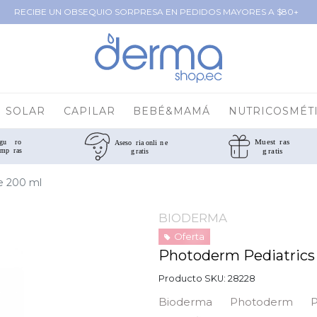
RECIBE UN OBSEQUIO SORPRESA EN PEDIDOS MAYORES A $80+
SOLAR
CAPILAR
BEBÉ&MAMÁ
NUTRICOSMÉT
e 200 ml
BIODERMA
Oferta
Photoderm Pediatrics
Producto SKU:
28228
Bioderma Photoderm P