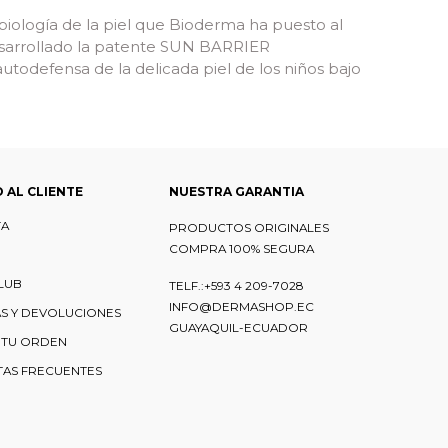
 biología de la piel que Bioderma ha puesto al
 desarrollado la patente SUN BARRIER
todefensa de la delicada piel de los niños bajo
O AL CLIENTE
NUESTRA GARANTIA
TA
PRODUCTOS ORIGINALES
COMPRA 100% SEGURA
LUB
TELF.:+593 4 209-7028
INFO@DERMASHOP.EC
S Y DEVOLUCIONES
GUAYAQUIL-ECUADOR
 TU ORDEN
AS FRECUENTES