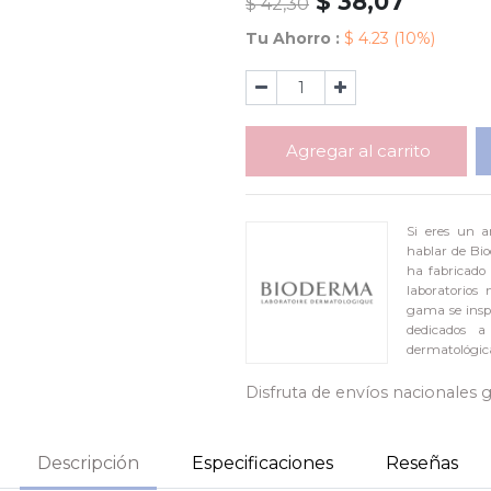
$
38,07
$
42,30
Tu Ahorro :
$
4.23
(10%)
Agregar al carrito
Si eres un a
hablar de Bio
ha fabricado 
laboratorios
gama se inspi
dedicados a
dermatológic
Disfruta de envíos nacionales 
Descripción
Especificaciones
Reseñas