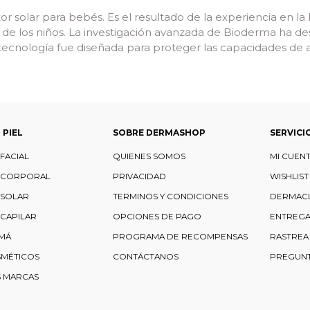
 solar para bebés. Es el resultado de la experiencia en la
iel de los niños. La investigación avanzada de Bioderma ha
cnología fue diseñada para proteger las capacidades de au
 PIEL
SOBRE DERMASHOP
SERVICI
FACIAL
QUIENES SOMOS
MI CUEN
 CORPORAL
PRIVACIDAD
WISHLIST
 SOLAR
TERMINOS Y CONDICIONES
DERMAC
CAPILAR
OPCIONES DE PAGO
ENTREGA
MÁ
PROGRAMA DE RECOMPENSAS
RASTREA
SMÉTICOS
CONTÁCTANOS
PREGUNT
S MARCAS