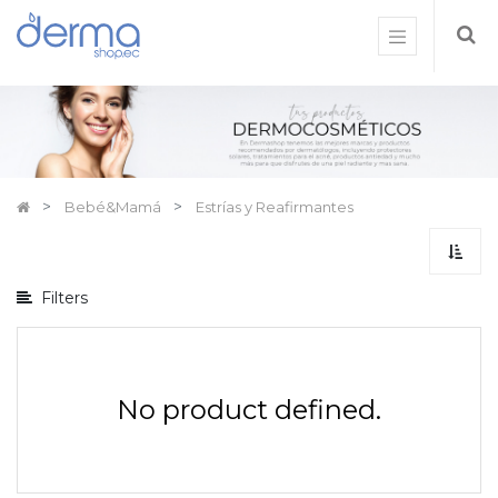
Mostrar
opciones
Mostrar
categorías
Bebé&Mamá
Estrías y Reafirmantes
Filters
No product defined.