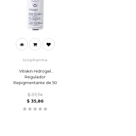
Isispharma
Vitiskin Hidrogel
Regulador
Repigmentante de 50
ml
$
37,74
$
35,86