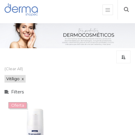
Mostrar
opciones
Mostrar
categorías
(Clear All)
Vitíligo
x
Filters
Oferta